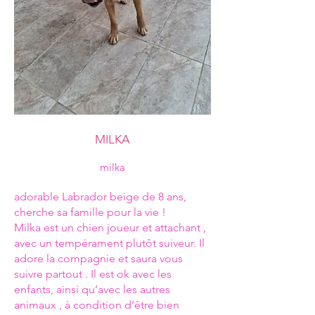
MILKA
milka
adorable Labrador beige de 8 ans,
cherche sa famille pour la vie !
Milka est un chien joueur et attachant ,
avec un tempérament plutôt suiveur. Il
adore la compagnie et saura vous
suivre partout . Il est ok avec les
enfants, ainsi qu’avec les autres
animaux , à condition d’être bien