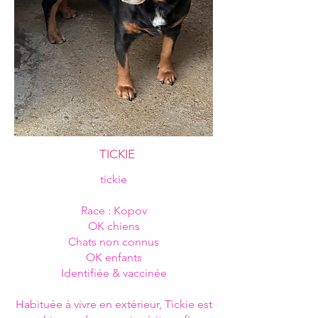
TICKIE
tickie
Race : Kopov
OK chiens
Chats non connus
OK enfants
Identifiée & vaccinée
Habituée à vivre en extérieur, Tickie est