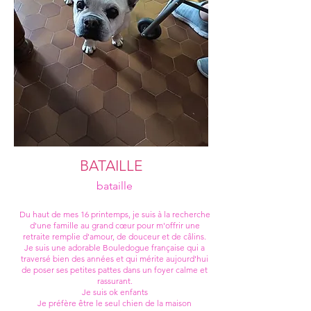
BATAILLE
bataille
Du haut de mes 16 printemps, je suis à la recherche
d'une famille au grand cœur pour m'offrir une
retraite remplie d'amour, de douceur et de câlins.
Je suis une adorable Bouledogue française qui a
traversé bien des années et qui mérite aujourd'hui
de poser ses petites pattes dans un foyer calme et
rassurant.
Je suis ok enfants
Je préfère être le seul chien de la maison