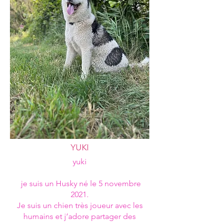
YUKI
yuki
je suis un Husky né le 5 novembre
2021.
Je suis un chien très joueur avec les
humains et j’adore partager des