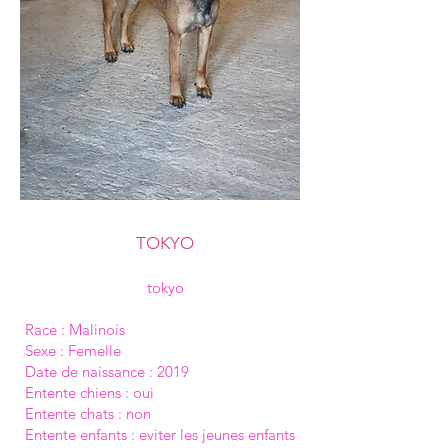
TOKYO
tokyo
Race : Malinois
Sexe : Femelle
Date de naissance : 2019
Entente chiens : oui
Entente chats : non
Entente enfants : eviter les jeunes enfants