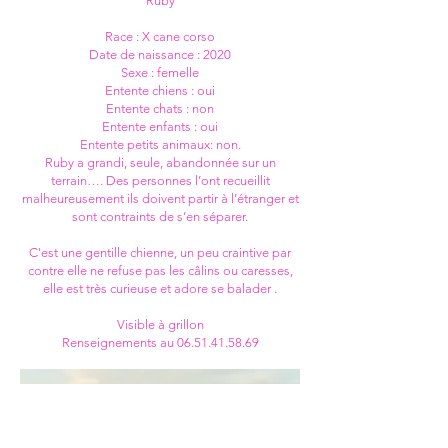
Ruby
Race : X cane corso
Date de naissance : 2020
Sexe : femelle
Entente chiens : oui
Entente chats : non
Entente enfants : oui
Entente petits animaux: non.
Ruby a grandi, seule, abandonnée sur un
terrain…. Des personnes l’ont recueillit
malheureusement ils doivent partir à l’étranger et
sont contraints de s’en séparer.
C'est une gentille chienne, un peu craintive par
contre elle ne refuse pas les câlins ou caresses,
elle est très curieuse et adore se balader .
Visible à grillon
Renseignements au 06.51.41.58.69