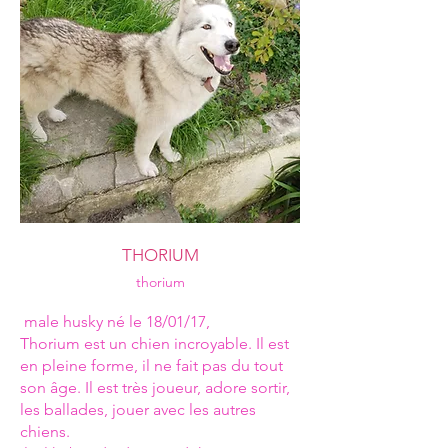
THORIUM
thorium
male husky né le 18/01/17,
Thorium est un chien incroyable. Il est
en pleine forme, il ne fait pas du tout
son âge. Il est très joueur, adore sortir,
les ballades, jouer avec les autres
chiens.