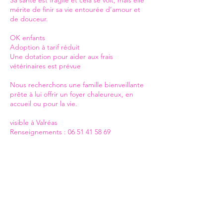
Sa santé est fragile et cela se voit, mais elle
mérite de finir sa vie entourée d’amour et
de douceur.
OK enfants
Adoption à tarif réduit
Une dotation pour aider aux frais
vétérinaires est prévue
Nous recherchons une famille bienveillante
prête à lui offrir un foyer chaleureux, en
accueil ou pour la vie.
visible à Valréas
Renseignements : 06 51 41 58 69